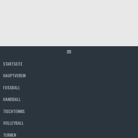
Springe
zum
Inhalt
STARTSEITE
HAUPTVEREIN
FUSSBALL
HANDBALL
TISCHTENNIS
VOLLEYBALL
TURNEN