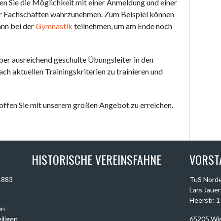
n Sie die Möglichkeit mit einer Anmeldung und einer
r Fachschaften wahrzunehmen. Zum Beispiel können
ann bei der
Gymnastik
teilnehmen, um am Ende noch
ber ausreichend geschulte Übungsleiter in den
ch aktuellen Trainingskriterien zu trainieren und
hoffen Sie mit unserem großen Angebot zu erreichen.
HISTORISCHE VEREINSFAHNE
VORST
1883
TuS Norde
Lars Jauer
Heerstr. 
en
iligen
65205 Wi