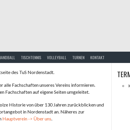
HANDBALL
TISCHTENNIS
VOLLEYBALL
TURNEN
KONTAKT
TER
tseite des TuS Nordenstadt.
er alle Fachschaften unseres Vereins informieren.
en Fachschaften auf eigene Seiten umgeleitet.
olze Historie von über 130 Jahren zurückblicken und
portangebot in Nordenstadt an. Näheres zur
ch
Hauptverein -> Über uns
.