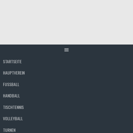
Springe
zum
Inhalt
STARTSEITE
HAUPTVEREIN
FUSSBALL
HANDBALL
TISCHTENNIS
VOLLEYBALL
TURNEN