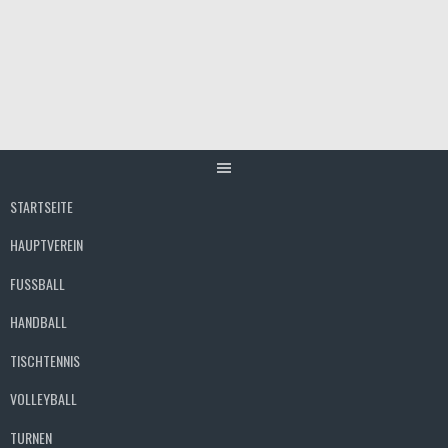
Springe
zum
Inhalt
STARTSEITE
HAUPTVEREIN
FUSSBALL
HANDBALL
TISCHTENNIS
VOLLEYBALL
TURNEN