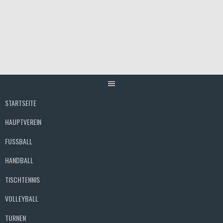
Springe
zum
Inhalt
STARTSEITE
HAUPTVEREIN
FUSSBALL
HANDBALL
TISCHTENNIS
VOLLEYBALL
TURNEN