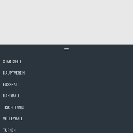
Springe
zum
Inhalt
STARTSEITE
HAUPTVEREIN
FUSSBALL
HANDBALL
TISCHTENNIS
VOLLEYBALL
TURNEN