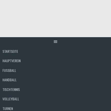
Springe
zum
Inhalt
STARTSEITE
HAUPTVEREIN
FUSSBALL
HANDBALL
TISCHTENNIS
VOLLEYBALL
TURNEN