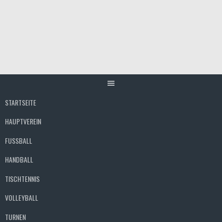
Springe
zum
Inhalt
STARTSEITE
HAUPTVEREIN
FUSSBALL
HANDBALL
TISCHTENNIS
VOLLEYBALL
TURNEN