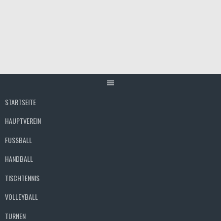
Springe
zum
Inhalt
STARTSEITE
HAUPTVEREIN
FUSSBALL
HANDBALL
TISCHTENNIS
VOLLEYBALL
TURNEN