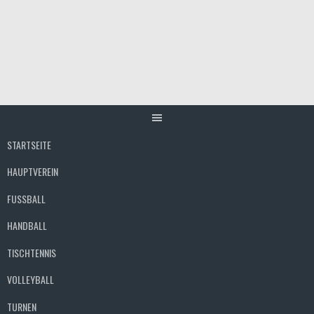
Springe
zum
Inhalt
STARTSEITE
HAUPTVEREIN
FUSSBALL
HANDBALL
TISCHTENNIS
VOLLEYBALL
TURNEN