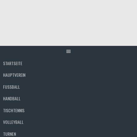
Springe
zum
Inhalt
STARTSEITE
HAUPTVEREIN
FUSSBALL
HANDBALL
TISCHTENNIS
VOLLEYBALL
TURNEN